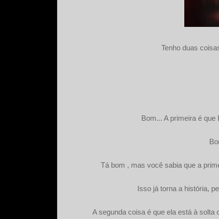
Tenho duas coisas
Bom... A primeira é que 
Bo
Tá bom , mas você sabia que a prim
Isso já torna a história,
A segunda coisa é que ela está à solta