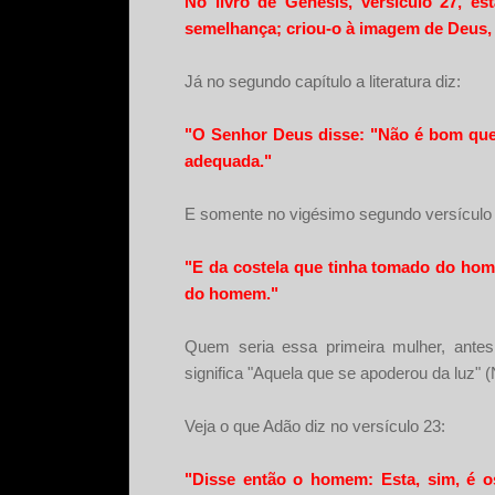
No livro de Gênesis, versículo 27, 
semelhança; criou-o à imagem de Deus,
Já no segundo capítulo a literatura diz:
"O Senhor Deus disse: "Não é bom que 
adequada."
E somente no vigésimo segundo versículo q
"E da costela que tinha tomado do hom
do homem."
Quem seria essa primeira mulher, antes
significa "Aquela que se apoderou da luz" 
Veja o que Adão diz no versículo 23:
"Disse então o homem: Esta, sim, é 