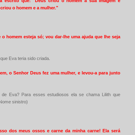
está escrito que: "Deus criou o homem à sua imagem e
 criou o homem e a mulher."
o homem esteja só; vou dar-lhe uma ajuda que lhe seja
ue Eva teria sido criada.
em, o Senhor Deus fez uma mulher, e levou-a para junto
 de Eva? Para esses estudiosos ela se chama Lilith que
(Nome sinistro)
osso dos meus ossos e carne da minha carne! Ela será