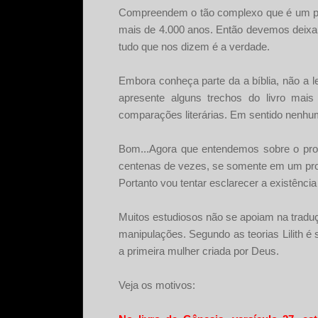
Compreendem o tão complexo que é um pr
mais de 4.000 anos. Então devemos deixa
tudo que nos dizem é a verdade.
Embora conheça parte da a bíblia, não a 
apresente alguns trechos do livro mai
comparações literárias. Em sentido nenhum 
Bom...Agora que entendemos sobre o proc
centenas de vezes, se somente em um pro
Portanto vou tentar esclarecer a existência
Muitos estudiosos não se apoiam na traduçã
manipulações. Segundo as teorias Lilith é 
a primeira mulher criada por Deus.
Veja os motivos: