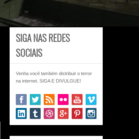
SIGA NAS REDES
SOCIAIS
Venha você também distribuir o terror
na internet. SIGA E DIVULGUE!