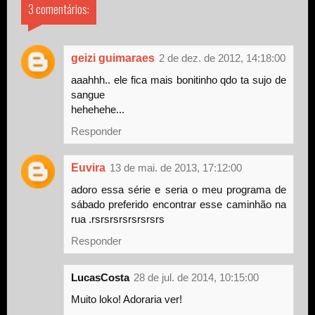
3 comentários:
geizi guimaraes
2 de dez. de 2012, 14:18:00
aaahhh.. ele fica mais bonitinho qdo ta sujo de
sangue
hehehehe...
Responder
Euvira
13 de mai. de 2013, 17:12:00
adoro essa série e seria o meu programa de
sábado preferido encontrar esse caminhão na
rua .rsrsrsrsrsrsrsrs
Responder
LucasCosta
28 de jul. de 2014, 10:15:00
Muito loko! Adoraria ver!