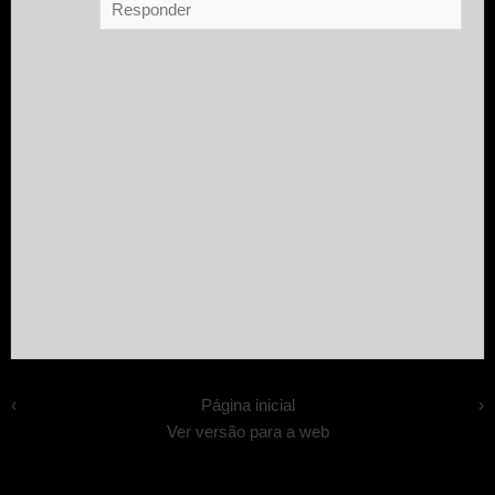
Responder
‹
Página inicial
›
Ver versão para a web