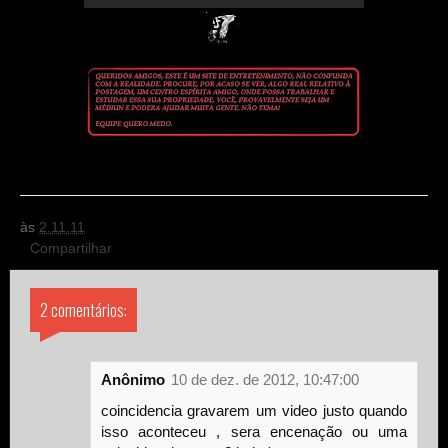
às
2.11.11
Compartilhar
2 comentários:
Anônimo
10 de dez. de 2012, 10:47:00
coincidencia gravarem um video justo quando
isso aconteceu , sera encenação ou uma