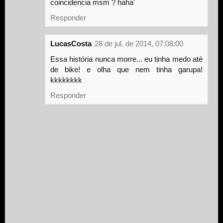
coincidencia msm ? haha'
Responder
LucasCosta
28 de jul. de 2014, 07:08:00
Essa história nunca morre... eu tinha medo até
de bike! e olha que nem tinha garupa!
kkkkkkkk
Responder