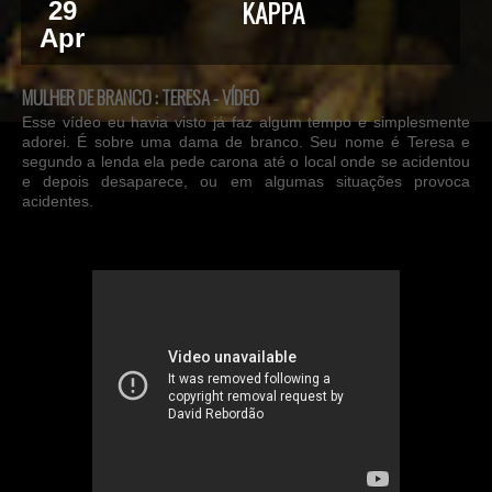
KAPPA
29
Apr
MULHER DE BRANCO : TERESA - VÍDEO
Esse vídeo eu havia visto já faz algum tempo e simplesmente
adorei. É sobre uma dama de branco. Seu nome é Teresa e
segundo a lenda ela pede carona até o local onde se acidentou
e depois desaparece, ou em algumas situações provoca
acidentes.