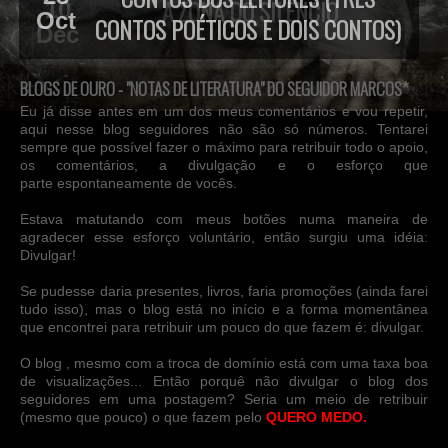
Oct
CONTOS POÉTICOS E DOIS CONTOS)
BLOGS DE OURO - "NOTAS DE LITERATURA" DO SEGUIDOR MARCOS*
Eu já disse antes em um dos meus comentários e vou repetir,
aqui nesse blog seguidores não são só números. Tentarei
sempre que possível fazer o máximo para retribuir todo o apoio,
os comentários, a divulgação e o esforço que
parte espontaneamente de vocês.
Estava matutando com meus botões numa maneira de
agradecer esse esforço voluntário, então surgiu uma idéia:
Divulgar!
Se pudesse daria presentes, livros, faria promoções (ainda farei
tudo isso), mas o blog está no início e a forma momentânea
que encontrei para retribuir um pouco do que fazem é: divulgar.
O blog , mesmo com a troca de domínio está com uma taxa boa
de visualizações... Então porquê não divulgar o blog dos
seguidores em uma postagem? Seria um meio de retribuir
(mesmo que pouco) o que fazem pelo
QUERO MEDO.