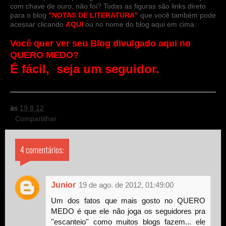
com chave de ouro, não foi? Todas as figuras são links direto
para o blog
"NOTAS DE LITERATURA"
que você também pode
acessar clicando
AQUI
ou no nome do blog aqui em cima.
Você quer ver seu Blog divulgado aqui no
QUERO MEDO?
É fácil, seja um seguidor.
às
19.8.12
Compartilhar
4 comentários:
Junior
19 de ago. de 2012, 01:49:00
Um dos fatos que mais gosto no QUERO
MEDO é que ele não joga os seguidores pra
''escanteio'' como muitos blogs fazem... ele