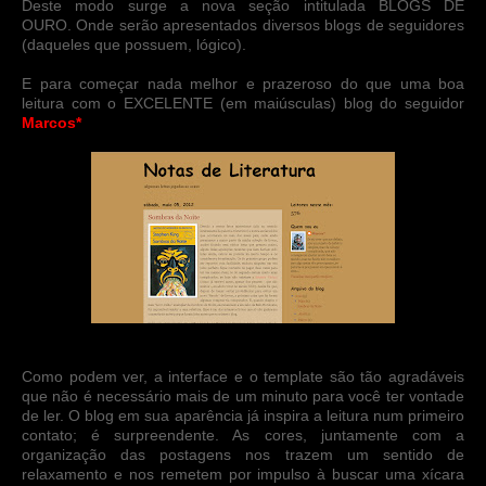
Deste modo surge a nova seção intitulada BLOGS DE
OURO. Onde serão apresentados diversos blogs de seguidores
(daqueles que possuem, lógico).
E para começar nada melhor e prazeroso do que uma boa
leitura com o EXCELENTE (em maiúsculas) blog do seguidor
Marcos*
Como podem ver, a interface e o template são tão agradáveis
que não é necessário mais de um minuto para você ter vontade
de ler. O blog em sua aparência já inspira a leitura num primeiro
contato; é surpreendente. As cores, juntamente com a
organização das postagens nos trazem um sentido de
relaxamento e nos remetem por impulso à buscar uma xícara