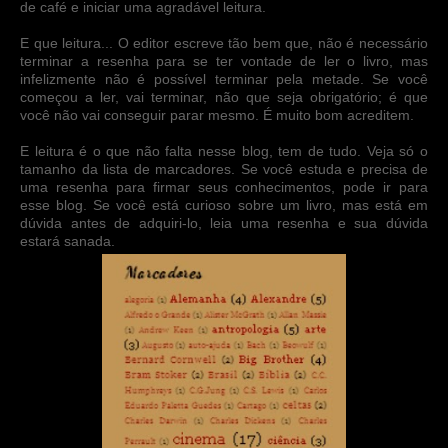
de café e iniciar uma agradável leitura.
E que leitura... O editor escreve tão bem que, não é necessário
terminar a resenha para se ter vontade de ler o livro, mas
infelizmente não é possível terminar pela metade. Se você
começou a ler, vai terminar, não que seja obrigatório; é que
você não vai conseguir parar mesmo. É muito bom acreditem.
E leitura é o que não falta nesse blog, tem de tudo. Veja só o
tamanho da lista de marcadores. Se você estuda e precisa de
uma resenha para firmar seus conhecimentos, pode ir para
esse blog. Se você está curioso sobre um livro, mas está em
dúvida antes de adquiri-lo, leia uma resenha e sua dúvida
estará sanada.