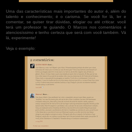
Uma das características mais importantes do autor é, além do
talento e conhecimento; é o carisma. Se você for lá, ler e
comentar, se quiser tirar dúvidas, elogiar ou até criticar. você
terá um professor te guiando. O Marcos nos comentários é
atenciosíssimo e tenho certeza que será com você também. Vá
lá, experimente!
Veja o exemplo: