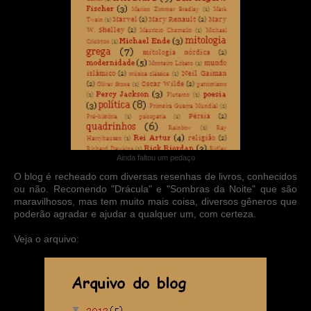
Ainda faltou um pedaço
O blog é recheado com diversas resenhas de livros, conhecidos
ou não. Recomendo "Drácula" e "Sombras da Noite" que são
maravilhosos, mas tem muito mais coisa, diversos gêneros que
poderão agradar e ajudar a qualquer um, com certeza.
Veja o arquivo: