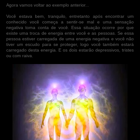
Agora vamos voltar ao exemplo anterior...
Você estava bem, tranquilo, entretanto após encontrar um
conhecido você começa a sentir-se mal e uma sensação
negativa toma conta de você. Essa situação ocorre por que
existe uma troca de energia entre você e as pessoas. Se essa
pessoa estiver carregada de uma energia negativa e você não
tiver um escudo para se proteger, logo você também estará
carregado desta energia. E os dois estarão depressivos, tristes
ou com raiva.