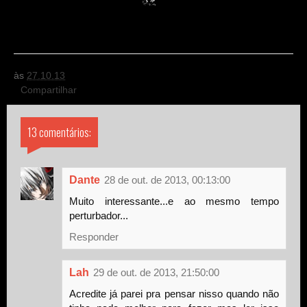
às
27.10.13
Compartilhar
13 comentários:
Dante
28 de out. de 2013, 00:13:00
Muito interessante...e ao mesmo tempo
perturbador...
Responder
Lah
29 de out. de 2013, 21:50:00
Acredite já parei pra pensar nisso quando não