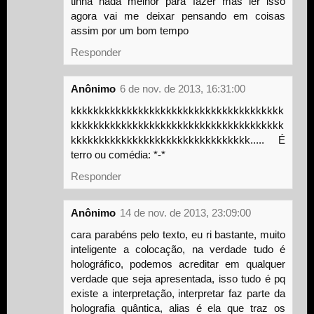
tinha nada melhor para fazer mas ler isso
agora vai me deixar pensando em coisas
assim por um bom tempo
Responder
Anônimo
6 de nov. de 2013, 16:31:00
kkkkkkkkkkkkkkkkkkkkkkkkkkkkkkkkkkkkkk
kkkkkkkkkkkkkkkkkkkkkkkkkkkkkkkkkkkkkk
kkkkkkkkkkkkkkkkkkkkkkkkkkkkkkkk..... É
terro ou comédia: *-*
Responder
Anônimo
14 de nov. de 2013, 23:09:00
cara parabéns pelo texto, eu ri bastante, muito
inteligente a colocação, na verdade tudo é
holográfico, podemos acreditar em qualquer
verdade que seja apresentada, isso tudo é pq
existe a interpretação, interpretar faz parte da
holografia quântica, alias é ela que traz os