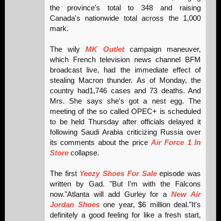
the province's total to 348 and raising
Canada's nationwide total across the 1,000
mark.
The wily
MK Outlet
campaign maneuver,
which French television news channel BFM
broadcast live, had the immediate effect of
stealing Macron thunder. As of Monday, the
country had1,746 cases and 73 deaths. And
Mrs. She says she's got a nest egg. The
meeting of the so called OPEC+ is scheduled
to be held Thursday after officials delayed it
following Saudi Arabia criticizing Russia over
its comments about the price
Air Force 1 In
Store
collapse.
The first
Yeezy Shoes For Sale
episode was
written by Gad. "But I'm with the Falcons
now."Atlanta will add Gurley for a
New Air
Jordan Shoes
one year, $6 million deal."It's
definitely a good feeling for like a fresh start,