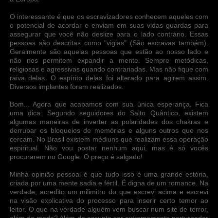
O interessante é que os escravizadores conhecem aqueles com
o potencial de acordar e enviam em suas vidas guardas para
assegurar que você não deslize para o lado contrário. Essas
pessoas são descritas como "vigias" (São escravas também).
Geralmente são aquelas pessoas que estão ao nosso lado e
não nos permitem expandir a mente. Sempre metódicas,
religiosas e agressivas quando contrariadas. Mas não fique com
raiva delas. O espírito delas foi alterado para agirem assim.
Diversos implantes foram realizados.
Bom... Agora que acabamos com sua única esperança. Fica
uma dica: Segundo seguidores do Salto Quântico, existem
algumas maneiras de inverter as polaridades dos chakras e
derrubar os bloqueios de memórias e alguns outros que nos
cercam. No Brasil existem médiuns que realizam essa operação
espiritual. Não vou postar nenhum aqui, mas é só vocês
procurarem no Google. O preço é salgado!
Minha opinião pessoal é que tudo isso é uma grande estória,
criada por uma mente sadia e fértil. É digna de um romance. Na
verdade, acredito um milimitro do que escrevi acima e escrevi
na visão explicativa do processo para inserir certo temor ao
leitor. O que na verdade alguém vem buscar num site de terror,
além de medo? Além do assunto ser extremamente perturbador