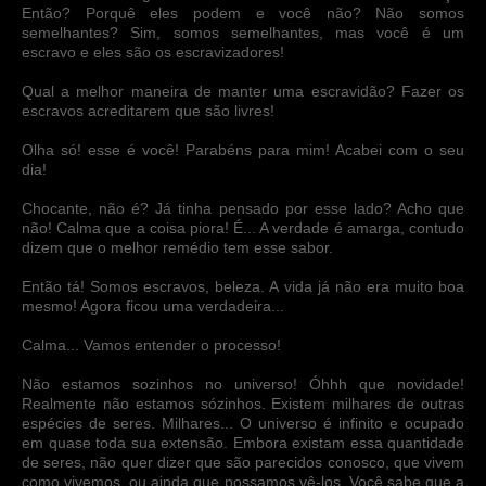
Então? Porquê eles podem e você não? Não somos
semelhantes? Sim, somos semelhantes, mas você é um
escravo e eles são os escravizadores!
Qual a melhor maneira de manter uma escravidão? Fazer os
escravos acreditarem que são livres!
Olha só! esse é você! Parabéns para mim! Acabei com o seu
dia!
Chocante, não é? Já tinha pensado por esse lado? Acho que
não! Calma que a coisa piora! É... A verdade é amarga, contudo
dizem que o melhor remédio tem esse sabor.
Então tá! Somos escravos, beleza. A vida já não era muito boa
mesmo! Agora ficou uma verdadeira...
Calma... Vamos entender o processo!
Não estamos sozinhos no universo! Óhhh que novidade!
Realmente não estamos sózinhos. Existem milhares de outras
espécies de seres. Milhares... O universo é infinito e ocupado
em quase toda sua extensão. Embora existam essa quantidade
de seres, não quer dizer que são parecidos conosco, que vivem
como vivemos, ou ainda que possamos vê-los. Você sabe que a